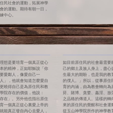
住民社會的運動，拓展神學
會的運動。期待有朝一日，
練中心。
理想是要培育一個真正從心
如目前原住民的社會最需要
本的精神，正如耶穌說「你
己的鄉土及族人身上，盡心
要愛鄰人，像愛自己一
生最大的期盼，也是我的教
人」，他就會知道怎麼愛自
的僕人。」所以，從事原住
更曉得自己是為原住民和教
育的內涵，由為教會轉向為
學院存在的價值，他說：
菸、賭博、貪婪、姦淫、放
存在」。另外他也指出原住
之品格的傳道人。這樣的轉
育一個真正從心裏愛上帝的
來的原住民的覺醒和社會運
就能真正發自內心去愛人，
從玉山神學院所作的神學教