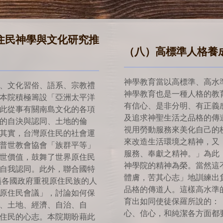
住民神學與文化研究推
（八）高標準人格養
神學教育當以高標準、高水
、文化習俗、語系、宗教禮
神學教育也是一種人格的教
本院積極籌設「亞洲太平洋
有信心、是非分明、有正義
此從事有關南島文化的各項
及追求神聖生活之品格的傳
的自決與認同、土地的倫
視用勞動服務來美化自己的
其實，台灣原住民的社會運
來改造生活環境之精神，又
普世教會協會「族群平等」
服務、奉獻之精神。」為此
世價值，鼓舞了世界原住民
神學院的精神為榮。當然這
自我認同。此外，聯合國特
體膚，苦其心志」地訓練出
籲各國政府重視原住民族的人
品格的傳道人。這樣高水準
原住民會議」，討論如何保
育出如同使徒保羅所說的：
、土地、經濟、自治、自
心、信心，和純潔各方面都
住民的心志。本院期盼藉此