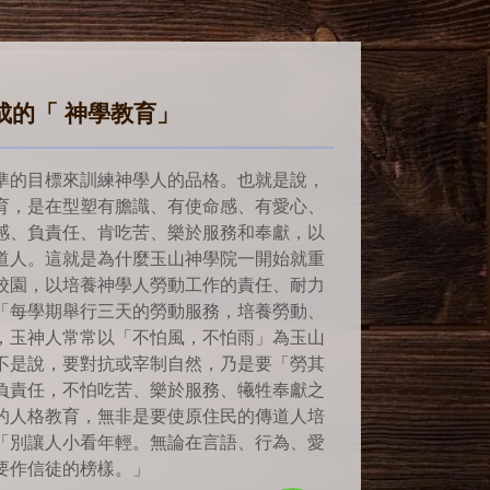
成的「 神學教育」
準的目標來訓練神學人的品格。也就是說，
育，是在型塑有膽識、有使命感、有愛心、
感、負責任、肯吃苦、樂於服務和奉獻，以
道人。這就是為什麼玉山神學院一開始就重
校園，以培養神學人勞動工作的責任、耐力
「每學期舉行三天的勞動服務，培養勞動、
，玉神人常常以「不怕風，不怕雨」為玉山
不是說，要對抗或宰制自然，乃是要「勞其
負責任，不怕吃苦、樂於服務、犧牲奉獻之
的人格教育，無非是要使原住民的傳道人培
「別讓人小看年輕。無論在言語、行為、愛
要作信徒的榜樣。」