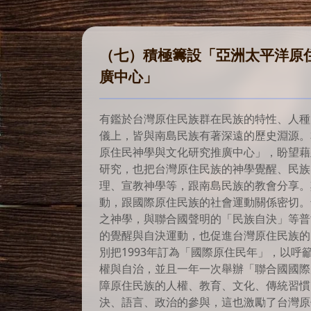
（七）積極籌設
「亞洲太平洋原
廣中心」
有鑑於台灣原住民族群在民族的特性、人種
儀上，皆與南島民族有著深遠的歷史淵源。
原住民神學與文化研究推廣中心」，盼望藉
研究，也把台灣原住民族的神學覺醒、民族
理、宣教神學等，跟南島民族的教會分享。
動，跟國際原住民族的社會運動關係密切。
之神學，與聯合國聲明的「民族自決」等普
的覺醒與自決運動，也促進台灣原住民族的
別把1993年訂為「國際原住民年」，以呼
權與自治，並且一年一次舉辦「聯合國國際
障原住民族的人權、教育、文化、傳統習慣
決、語言、政治的參與，這也激勵了台灣原