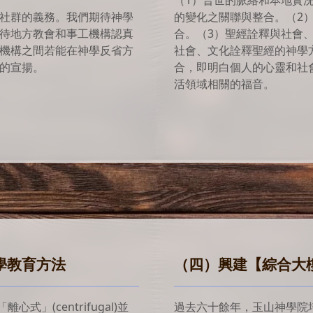
（1）普世的脈絡和本地實
社群的義務。我們期待神學
的變化之關聯與整合。
（2
待地方教會和事工機構認真
合。
（3）聖經詮釋與社會
機構之間若能在神學反省方
社會、文化詮釋聖經的神學
的宣揚。
合，即明白個人的心靈和社
活領域相關的福音。
學教育方法
（四）興建【綜合大
心式」(centrifugal)並
過去六十餘年，玉山神學院